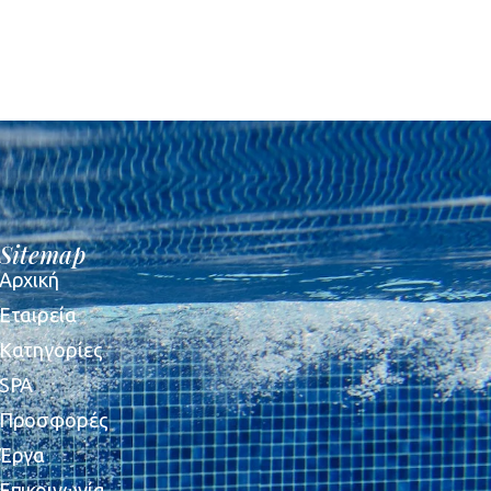
Sitemap
Αρχική
Εταιρεία
Κατηγορίες
SPA
Προσφορές
Έργα
Επικοινωνία