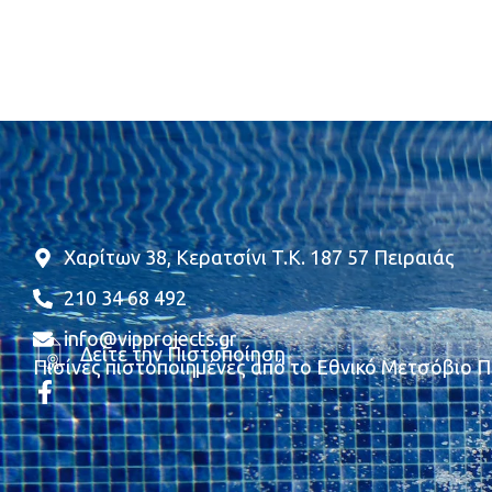
Χαρίτων 38, Κερατσίνι T.K. 187 57 Πειραιάς
210 34 68 492
info@vipprojects.gr
Δείτε την Πιστοποίηση
Πισίνες πιστοποιημένες από το Εθνικό Μετσόβιο 