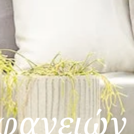
φανειών