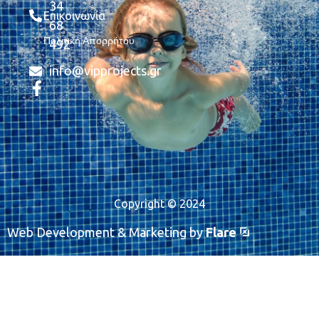
34
Επικοινωνία
68
Πολιτική Απορρήτου
492
info@vipprojects.gr
Copyright © 2024
Web Development & Marketing by
Flare