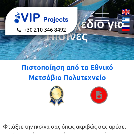
Ελεύθερο Σχέδιο για
+30 210 346 8492
Πισίνες
Πιστοποίηση από το Εθνικό
Μετσόβιο Πολυτεχνείο
Φτιάξτε την πισίνα σας όπως ακριβώς σας αρέσει